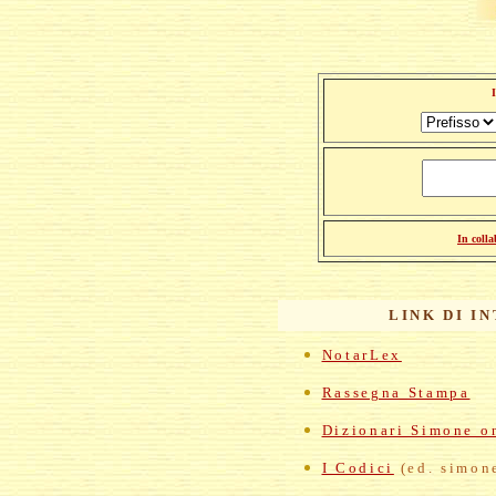
In coll
LINK DI I
NotarLex
Rassegna Stampa
Dizionari Simone o
I Codici
(ed. simone