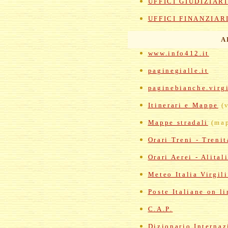
UFFICI GIUDIZIARI
UFFICI FINANZIAR
A
www.info412.it
paginegialle.it
paginebianche.virgi
Itinerari e Mappe
(v
Mappe stradali
(map
Orari Treni - Trenit
Orari Aerei - Alital
Meteo Italia Virgil
Poste Italiane on li
C.A.P.
Dizionario Internaz